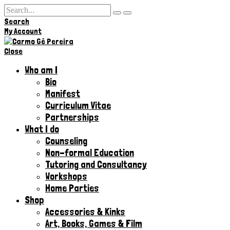
Search
Hi,
My Account
Close
Who am I
Bio
Manifest
Curriculum Vitae
Partnerships
What I do
Counseling
Non-formal Education
Tutoring and Consultancy
Workshops
Home Parties
Shop
Accessories & Kinks​
Art, Books, Games & Film