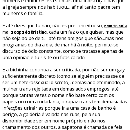
homens e mulheres era só mais uma indiscrição das que
a Igreja sempre nos habituou… afinal tanto padre tem
mulheres e família…
E até dizes que tu não, não és preconceituoso,
nem te caiu
, cada um faz o que quiser, mas que
mal a capa da Cristina
não seja ao pé de ti… até tens amigos que são…mas nos
programas do dia a dia, de manhã à noite, permite-se
discurso de ódio constante, como se tratasse apenas de
uma opinião e tu ris-te ou ficas calado.
E a bichinha continua a ser criticada, por não ser um gay
suficientemente discreto (como se alguém precisasse de
ser um heterossexual discreto), demasiado efeminado, a
mulher trans rejeitada em demasiados empregos, até
porque tantas vezes o nome não bate certo com os
papeis ou com a cidadania, o rapaz trans tem demasiadas
infecções urinárias porque ir a uma casa de banho é
perigo, a galdéria é vaiada nas ruas, pela sua
disponibilidade ser em nome próprio e não nos
chamamento dos outros, a sapatona é chamada de feia,