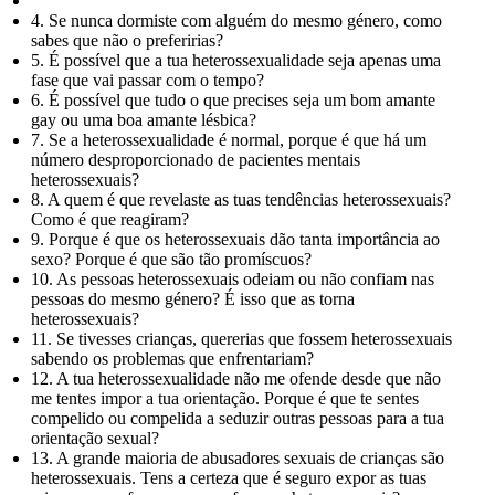
4. Se nunca dormiste com alguém do mesmo género, como
sabes que não o preferirias?
5. É possível que a tua heterossexualidade seja apenas uma
fase que vai passar com o tempo?
6. É possível que tudo o que precises seja um bom amante
gay ou uma boa amante lésbica?
7. Se a heterossexualidade é normal, porque é que há um
número desproporcionado de pacientes mentais
heterossexuais?
8. A quem é que revelaste as tuas tendências heterossexuais?
Como é que reagiram?
9. Porque é que os heterossexuais dão tanta importância ao
sexo? Porque é que são tão promíscuos?
10. As pessoas heterossexuais odeiam ou não confiam nas
pessoas do mesmo género? É isso que as torna
heterossexuais?
11. Se tivesses crianças, quererias que fossem heterossexuais
sabendo os problemas que enfrentariam?
12. A tua heterossexualidade não me ofende desde que não
me tentes impor a tua orientação. Porque é que te sentes
compelido ou compelida a seduzir outras pessoas para a tua
orientação sexual?
13. A grande maioria de abusadores sexuais de crianças são
heterossexuais. Tens a certeza que é seguro expor as tuas