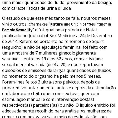
uma maior quantidade de fluido, proveniente da bexiga,
com características de urina diluída.
O estudo de que este mês tanto se fala, noutros meses
virão outros, chama-se “
Nature and Origin of “Squirting” in
” e foi, qual bela prenda de Natal,
Female Sexuality
publicado no Journal of Sex Medicine a 24 de Dezembro
de 2014. Refere-se portanto ao fenómeno de Squirt
(esguicho) e não de ejaculação feminina, foi feito com
uma amostra de 7 mulheres ginecologicamente
saudáveis, entre os 19 e os 52 anos, com actividade
sexual mensal variada (de 4 a 20) e que reportavam
episódios de emissões de largas quantidades de fluidos
no momento do orgasmo há pelo menos 5 meses.
Foram-lhes feitos 3 ultra-sons pélvicos, depois de
urinarem voluntariamente, antes e depois da estimulação
em laboratório feita quer com sex toys, quer com
estimulação manual e com intervenção dos(as)
respectivos(as) parceiros(as) ou não. O líquido emitido foi
adequadamente recolhido para análise. As mulheres: de
começo com bexiga vazia, a meio da estimulação com