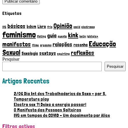
Etiquetas
Opinião
básicos
bdsm
Livro
IVG
frio
covid
electrosex
feminismo
kink
guia
fisting
quente
beijo
lgbtqia+
Educação
manifestos
relações
resenha
filme
orgasmo
Sexual
reflexões
sextoys
Sexologia
squirting
Pesquisar
Pesquisar
Artigos Recentes
2/06 Dia Int des Trabalhadories do Sexo – por S.
Temperature play
Electro sex ?! Deixa a energia passar!
O Manifesto das Pessoas Solteiras
IVG em tempos de COVID – Um depoimento por Alice
Filtros activos