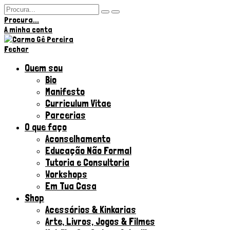
Procura...
Olá,
A minha conta
Fechar
Quem sou
Bio
Manifesto
Curriculum Vitae
Parcerias
O que faço
Aconselhamento
Educação Não Formal
Tutoria e Consultoria
Workshops
Em Tua Casa
Shop
Acessórios & Kinkarias
Arte, Livros, Jogos & Filmes