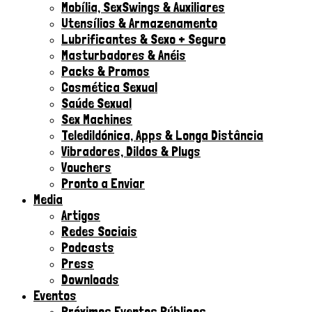
Mobília, SexSwings & Auxiliares
Utensílios & Armazenamento
Lubrificantes & Sexo + Seguro
Masturbadores & Anéis
Packs & Promos
Cosmética Sexual
Saúde Sexual
Sex Machines
Teledildónica, Apps & Longa Distância
Vibradores, Dildos & Plugs
Vouchers
Pronto a Enviar
Media
Artigos
Redes Sociais
Podcasts
Press
Downloads
Eventos
Próximos Eventos Públicos