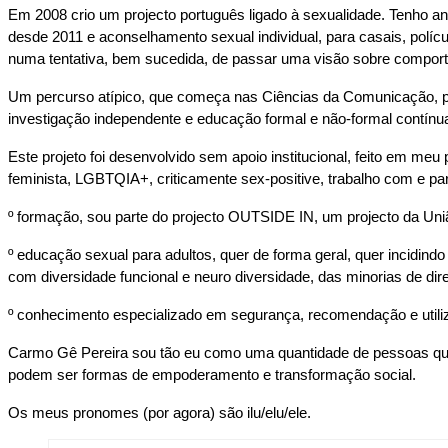
Em 2008 crio um projecto português ligado à sexualidade. Tenho an
desde 2011 e aconselhamento sexual individual, para casais, polí
numa tentativa, bem sucedida, de passar uma visão sobre comportam
Um percurso atípico, que começa nas Ciências da Comunicação, pas
investigação independente e educação formal e não-formal contí
Este projeto foi desenvolvido sem apoio institucional, feito em 
feminista, LGBTQIA+, criticamente sex-positive, trabalho com e par
º formação, sou parte do projecto OUTSIDE IN, um projecto da Un
º educação sexual para adultos, quer de forma geral, quer incidind
com diversidade funcional e neuro diversidade, das minorias de di
º conhecimento especializado em segurança, recomendação e utiliza
Carmo Gê Pereira sou tão eu como uma quantidade de pessoas que
podem ser formas de empoderamento e transformação social.
Os meus pronomes (por agora) são ilu/elu/ele.