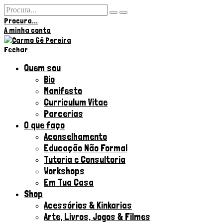
Procura...
A minha conta
Olá,
Fechar
Quem sou
Bio
Manifesto
Curriculum Vitae
Parcerias
O que faço
Aconselhamento
Educação Não Formal
Tutoria e Consultoria
Workshops
Em Tua Casa
Shop
Acessórios & Kinkarias
Arte, Livros, Jogos & Filmes