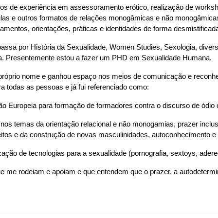
os de experiência em assessoramento erótico, realização de worksho
culas e outros formatos de relações monogâmicas e não monogâmicas
entos, orientações, práticas e identidades de forma desmistificada
sa por História da Sexualidade, Women Studies, Sexologia, diversa
nua. Presentemente estou a fazer um PHD em Sexualidade Humana.
meu próprio nome e ganhou espaço nos meios de comunicação e reconhe
a todas as pessoas e já fui referenciado como:
ião Europeia para formação de formadores contra o discurso de ódi
o nos temas da orientação relacional e não monogamias, prazer inclus
reitos e da construção de novas masculinidades, autoconhecimento e
ção de tecnologias para a sexualidade (pornografia, sextoys, adere
 me rodeiam e apoiam e que entendem que o prazer, a autodetermin