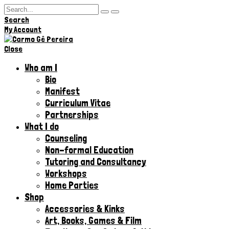
Search
Hi,
My Account
Close
Who am I
Bio
Manifest
Curriculum Vitae
Partnerships
What I do
Counseling
Non-formal Education
Tutoring and Consultancy
Workshops
Home Parties
Shop
Accessories & Kinks​
Art, Books, Games & Film