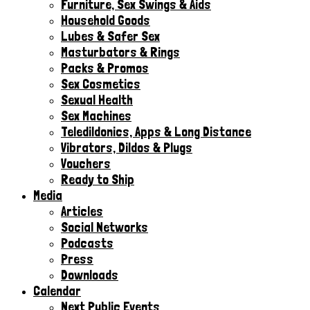
Furniture, Sex Swings & Aids
Household Goods
Lubes & Safer Sex
Masturbators & Rings
Packs & Promos
Sex Cosmetics
Sexual Health
Sex Machines
Teledildonics, Apps & Long Distance
Vibrators, Dildos & Plugs
Vouchers
Ready to Ship
Media
Articles
Social Networks
Podcasts
Press
Downloads
Calendar
Next Public Events